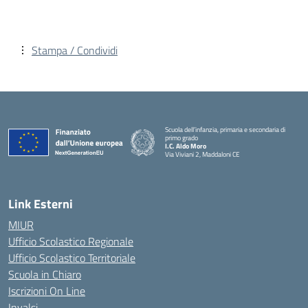
Stampa / Condividi
Scuola dell’infanzia, primaria e secondaria di
primo grado
I.C. Aldo Moro
Via Viviani 2, Maddaloni CE
— Visita la pagina iniziale della scuola
Link Esterni
MIUR
Ufficio Scolastico Regionale
Ufficio Scolastico Territoriale
Scuola in Chiaro
Iscrizioni On Line
Invalsi