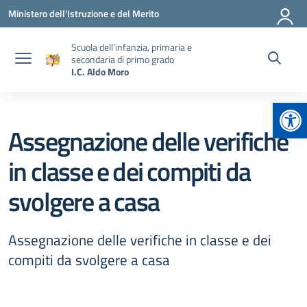
Vai ai contenuti
Vai al menu di navigazione
Vai al footer
Ministero dell'Istruzione e del Merito
Scuola dell’infanzia, primaria e
secondaria di primo grado
I.C. Aldo Moro
Apr
Assegnazione delle verifiche
in classe e dei compiti da
svolgere a casa
Assegnazione delle verifiche in classe e dei
compiti da svolgere a casa