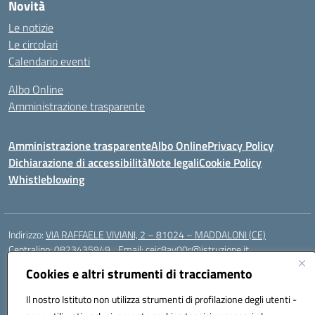
Novità
Le notizie
Le circolari
Calendario eventi
Albo Online
Amministrazione trasparente
Amministrazione trasparente
Albo Online
Privacy Policy
Dichiarazione di accessibilità
Note legali
Cookie Policy
Whistleblowing
Indirizzo:
VIA RAFFAELE VIVIANI, 2 – 81024 – MADDALONI (CE)
Centralino:
0823435949
Email:
ceic8av00r@istruzione.it
Posta elettronica certificata (PEC):
ceic8av00r@pec.istruzione.it
Cookies e altri strumenti di tracciamento
Codice fiscale: 93086020612
Il nostro Istituto non utilizza strumenti di profilazione degli utenti -
Codice meccanografico:
CEIC8AV00R