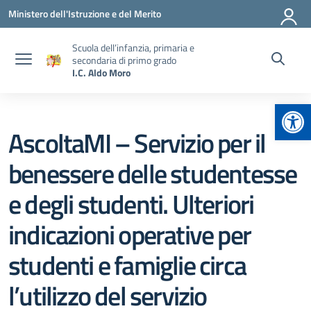
Vai ai contenuti
Vai al menu di navigazione
Vai al footer
Ministero dell'Istruzione e del Merito
Scuola dell’infanzia, primaria e
secondaria di primo grado
I.C. Aldo Moro
Apr
AscoltaMI – Servizio per il
benessere delle studentesse
e degli studenti. Ulteriori
indicazioni operative per
studenti e famiglie circa
l’utilizzo del servizio