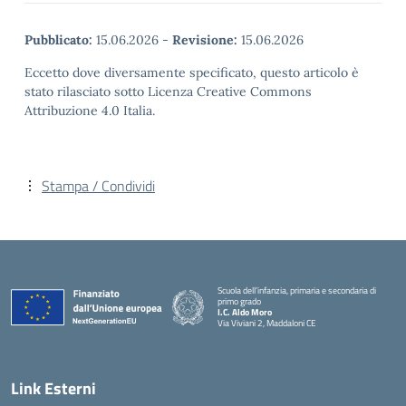
Pubblicato:
15.06.2026
-
Revisione:
15.06.2026
Eccetto dove diversamente specificato, questo articolo è
stato rilasciato sotto Licenza Creative Commons
Attribuzione 4.0 Italia.
Stampa / Condividi
Scuola dell’infanzia, primaria e secondaria di
primo grado
I.C. Aldo Moro
Via Viviani 2, Maddaloni CE
— Visita la pagina iniziale della scuola
Link Esterni