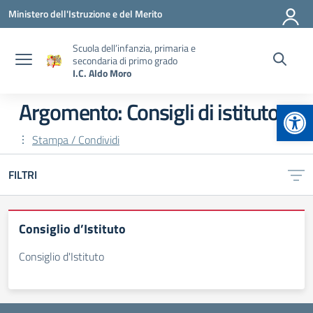
Vai ai contenuti
Vai al menu di navigazione
Vai al footer
Ministero dell'Istruzione e del Merito
Scuola dell’infanzia, primaria e
secondaria di primo grado
I.C. Aldo Moro
Apr
Argomento: Consigli di istituto
Stampa / Condividi
FILTRI
Consiglio d’Istituto
Consiglio d'Istituto