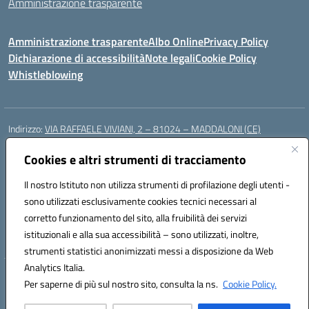
Amministrazione trasparente
Amministrazione trasparente
Albo Online
Privacy Policy
Dichiarazione di accessibilità
Note legali
Cookie Policy
Whistleblowing
Indirizzo:
VIA RAFFAELE VIVIANI, 2 – 81024 – MADDALONI (CE)
Centralino:
0823435949
Email:
ceic8av00r@istruzione.it
Posta elettronica certificata (PEC):
Cookies e altri strumenti di tracciamento
ceic8av00r@pec.istruzione.it
Codice fiscale: 93086020612
Il nostro Istituto non utilizza strumenti di profilazione degli utenti -
Codice meccanografico:
CEIC8AV00R
sono utilizzati esclusivamente cookies tecnici necessari al
Codice Indice delle Pubbliche Amministrazioni (IPA): icamm
corretto funzionamento del sito, alla fruibilità dei servizi
Codice unico di fatturazione (CUF): UF8WE6
istituzionali e alla sua accessibilità – sono utilizzati, inoltre,
strumenti statistici anonimizzati messi a disposizione da Web
Analytics Italia.
Hosting & Powered by 3D Solution S.r.l.
Per saperne di più sul nostro sito, consulta la ns.
Cookie Policy.
Concept & Design by Designers Italia