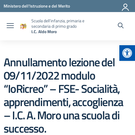
Vai ai contenuti
Vai al menu di navigazione
Vai al footer
Ministero dell'Istruzione e del Merito
Scuola dell’infanzia, primaria e
secondaria di primo grado
I.C. Aldo Moro
Apr
Annullamento lezione del
09/11/2022 modulo
“IoRicreo” – FSE- Socialità,
apprendimenti, accoglienza
– I.C. A. Moro una scuola di
successo.