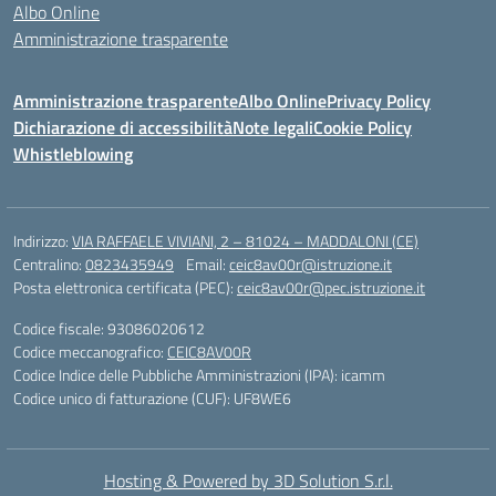
Albo Online
Amministrazione trasparente
Amministrazione trasparente
Albo Online
Privacy Policy
Dichiarazione di accessibilità
Note legali
Cookie Policy
Whistleblowing
Indirizzo:
VIA RAFFAELE VIVIANI, 2 – 81024 – MADDALONI (CE)
Centralino:
0823435949
Email:
ceic8av00r@istruzione.it
Posta elettronica certificata (PEC):
ceic8av00r@pec.istruzione.it
Codice fiscale: 93086020612
Codice meccanografico:
CEIC8AV00R
Codice Indice delle Pubbliche Amministrazioni (IPA): icamm
Codice unico di fatturazione (CUF): UF8WE6
Hosting & Powered by 3D Solution S.r.l.