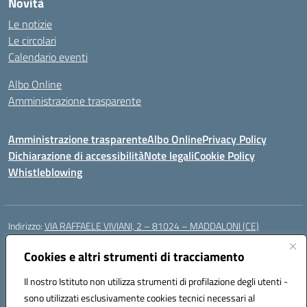
Novità
Le notizie
Le circolari
Calendario eventi
Albo Online
Amministrazione trasparente
Amministrazione trasparente
Albo Online
Privacy Policy
Dichiarazione di accessibilità
Note legali
Cookie Policy
Whistleblowing
Indirizzo:
VIA RAFFAELE VIVIANI, 2 – 81024 – MADDALONI (CE)
Centralino:
0823435949
Email:
ceic8av00r@istruzione.it
Posta elettronica certificata (PEC):
Cookies e altri strumenti di tracciamento
ceic8av00r@pec.istruzione.it
Codice fiscale: 93086020612
Il nostro Istituto non utilizza strumenti di profilazione degli utenti -
Codice meccanografico:
CEIC8AV00R
sono utilizzati esclusivamente cookies tecnici necessari al