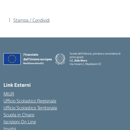
Stampa / Condividi
Scuola dell’infanzia, primaria e secondaria di
primo grado
I.C. Aldo Moro
Via Viviani 2, Maddaloni CE
— Visita la pagina iniziale della scuola
Link Esterni
MIUR
Ufficio Scolastico Regionale
Ufficio Scolastico Territoriale
Scuola in Chiaro
Iscrizioni On Line
Invalsi