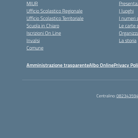
MIUR
Presenta
Ufficio Scolastico Regionale
I luoghi
Ufficio Scolastico Territoriale
I numeri 
Scuola in Chiaro
Le carte 
Iscrizioni On Line
Organizz
Invalsi
La storia
Comune
Amministrazione trasparente
Albo Online
Privacy Pol
Centralino:
08234359