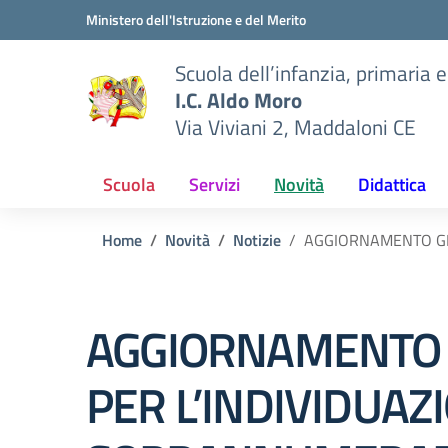
Vai ai contenuti
Vai al menu di navigazione
Vai al footer
Ministero dell'Istruzione e del Merito
Scuola dell’infanzia, primaria 
I.C. Aldo Moro
Via Viviani 2, Maddaloni CE
Scuola
Servizi
Novità
Didattica
Home
Novità
Notizie
AGGIORNAMENTO GRA
AGGIORNAMENTO G
PER L’INDIVIDUA