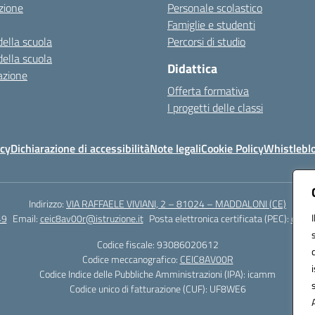
zione
Personale scolastico
Famiglie e studenti
della scuola
Percorsi di studio
della scuola
Didattica
azione
Offerta formativa
I progetti delle classi
icy
Dichiarazione di accessibilità
Note legali
Cookie Policy
Whistlebl
Indirizzo:
VIA RAFFAELE VIVIANI, 2 – 81024 – MADDALONI (CE)
49
Email:
ceic8av00r@istruzione.it
Posta elettronica certificata (PEC):
ceic8
Codice fiscale: 93086020612
Codice meccanografico:
CEIC8AV00R
Codice Indice delle Pubbliche Amministrazioni (IPA): icamm
Codice unico di fatturazione (CUF): UF8WE6