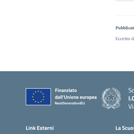
Pubblicat
Eccetto d
Sc
I.
Vi
— 
Link Esterni
La Scuo