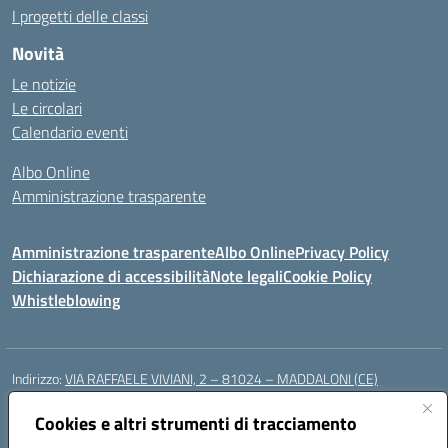
I progetti delle classi
Novità
Le notizie
Le circolari
Calendario eventi
Albo Online
Amministrazione trasparente
Amministrazione trasparente
Albo Online
Privacy Policy
Dichiarazione di accessibilità
Note legali
Cookie Policy
Whistleblowing
Indirizzo:
VIA RAFFAELE VIVIANI, 2 – 81024 – MADDALONI (CE)
Centralino:
0823435949
Email:
ceic8av00r@istruzione.it
Posta elettronica certificata (PEC):
Cookies e altri strumenti di tracciamento
ceic8av00r@pec.istruzione.it