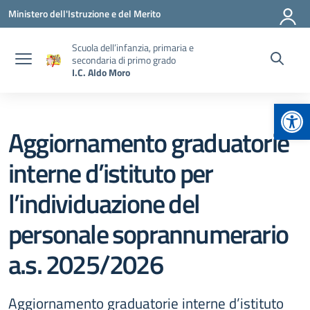
Vai ai contenuti
Vai al menu di navigazione
Vai al footer
Ministero dell'Istruzione e del Merito
Scuola dell’infanzia, primaria e
secondaria di primo grado
I.C. Aldo Moro
Apr
Aggiornamento graduatorie
interne d’istituto per
l’individuazione del
personale soprannumerario
a.s. 2025/2026
Aggiornamento graduatorie interne d’istituto