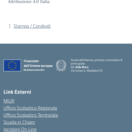
Attribuzione 4.0 Italia.
Stampa / Condividi
Scuola dell’infanzia, primaria e secondaria di
primo grado
I.C. Aldo Moro
Via Viviani 2, Maddaloni CE
— Visita la pagina iniziale della scuola
Link Esterni
MIUR
Ufficio Scolastico Regionale
Ufficio Scolastico Territoriale
Scuola in Chiaro
Iscrizioni On Line