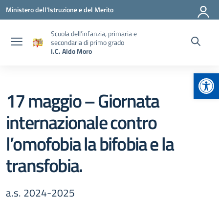
Vai ai contenuti
Vai al menu di navigazione
Vai al footer
Ministero dell'Istruzione e del Merito
Scuola dell’infanzia, primaria e
secondaria di primo grado
I.C. Aldo Moro
Apr
17 maggio – Giornata
internazionale contro
l’omofobia la bifobia e la
transfobia.
a.s. 2024-2025