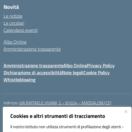
Novità
Le notizie
Le circolari
Calendario eventi
Albo Online
Amministrazione trasparente
Amministrazione trasparente
Albo Online
Privacy Policy
Dichiarazione di accessibilità
Note legali
Cookie Policy
Whistleblowing
Indirizzo:
VIA RAFFAELE VIVIANI, 2 – 81024 – MADDALONI (CE)
Centralino:
0823435949
Email:
ceic8av00r@istruzione.it
Posta elettronica certificata (PEC):
Cookies e altri strumenti di tracciamento
ceic8av00r@pec.istruzione.it
Codice fiscale: 93086020612
Il nostro Istituto non utilizza strumenti di profilazione degli utenti -