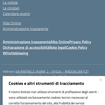
Le notizie
Le circolari
Calendario eventi
Albo Online
Amministrazione trasparente
Amministrazione trasparente
Albo Online
Privacy Policy
Dichiarazione di accessibilità
Note legali
Cookie Policy
Whistleblowing
Indirizzo:
VIA RAFFAELE VIVIANI, 2 – 81024 – MADDALONI (CE)
Centralino:
0823435949
Email:
ceic8av00r@istruzione.it
Posta elettronica certificata (PEC):
ceic8av00r@pec.istruzione.it
Cookies e altri strumenti di tracciamento
Codice fiscale: 93086020612
Il nostro Istituto non utilizza strumenti di profilazione degli utenti -
Codice meccanografico:
CEIC8AV00R
sono utilizzati esclusivamente cookies tecnici necessari al
Codice Indice delle Pubbliche Amministrazioni (IPA): icamm
corretto funzionamento del sito, alla fruibilità dei servizi
Codice unico di fatturazione (CUF): UF8WE6