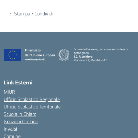
Stampa / Condividi
Scuola dell’infanzia, primaria e secondaria di
primo grado
I.C. Aldo Moro
Via Viviani 2, Maddaloni CE
— Visita la pagina iniziale della scuola
Link Esterni
MIUR
Ufficio Scolastico Regionale
Ufficio Scolastico Territoriale
Scuola in Chiaro
Iscrizioni On Line
Invalsi
Comune