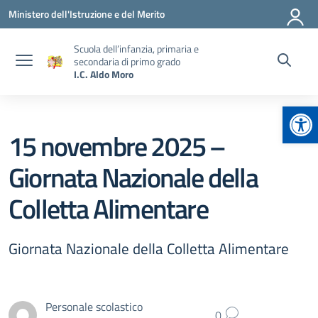
Vai ai contenuti
Vai al menu di navigazione
Vai al footer
Ministero dell'Istruzione e del Merito
Scuola dell’infanzia, primaria e
secondaria di primo grado
I.C. Aldo Moro
Apr
15 novembre 2025 –
Giornata Nazionale della
Colletta Alimentare
Giornata Nazionale della Colletta Alimentare
Personale scolastico
0